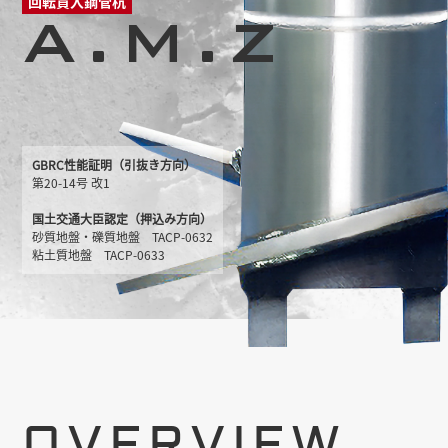
回転貫入鋼管杭
A.M.Z
GBRC性能証明（引抜き方向）
第20-14号 改1
国土交通大臣認定（押込み方向）
砂質地盤・礫質地盤 TACP-0632
粘土質地盤 TACP-0633
OVERVIEW