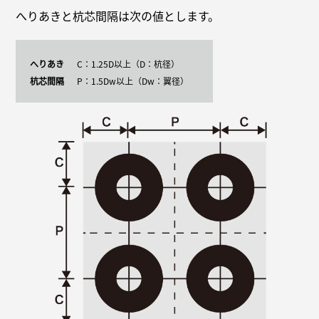
へりあきと杭芯間隔は次の値とします。
へりあき
C：1.25D以上（D：杭径）
杭芯間隔
P：1.5Dw以上（Dw：翼径）