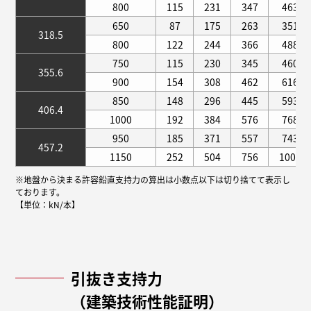
800
115
231
347
463
650
87
175
263
351
318.5
800
122
244
366
488
750
115
230
345
460
355.6
900
154
308
462
616
850
148
296
445
593
406.4
1000
192
384
576
768
950
185
371
557
743
457.2
1150
252
504
756
1008
※地盤から決まる許容鉛直支持力の算出は小数点以下は切り捨てて表示し
ております。
【単位：kN/本】
引抜き支持力
（建築技術性能証明）