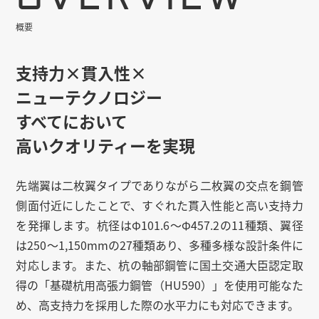
概要
支持力
×
貫入性
×
ニューテクノロジー
すべてにおいて
高いクオリティーを実現
先端翼は二枚翼タイプでありながら二枚翼の交点を鋼管
側面付近にしたことで、すぐれた貫入性能と高い支持力
を発揮します。杭径はΦ101.6～Φ457.2の11種類、翼径
は250～1,150mmの27種類あり、多種多様な設計条件に
対応します。また、杭の軸部鋼管に国土交通大臣認定取
得の「基礎杭用高張力鋼管（HU590）」を使用可能なた
め、高支持力を採用した際の水平力にも対応できます。