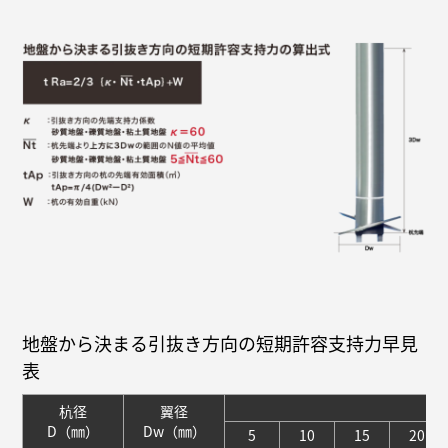
地盤から決まる引抜き方向の短期許容支持力早見
表
杭径
翼径
D（㎜）
Dw（㎜）
5
10
15
20