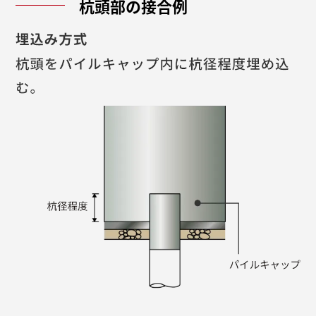
杭頭部の
接合例