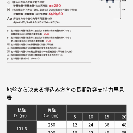
地盤から決まる押込み方向の長期許容支持力早見
表
杭
杭径
翼径
D（㎜）
Dw（㎜）
5
10
15
20
250
12
24
36
48
101.6
300
16
32
49
65