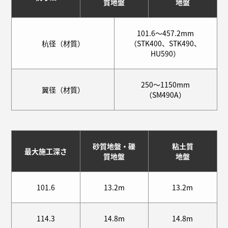
質地盤
地盤
101.6～457.2mm
杭径（材質）
（STK400、STK490、
HU590）
250～1150mm
翼径（材質）
（SM490A）
砂質地盤・礫
粘土質
最大施工深さ
質地盤
地盤
101.6
13.2m
13.2m
114.3
14.8m
14.8m