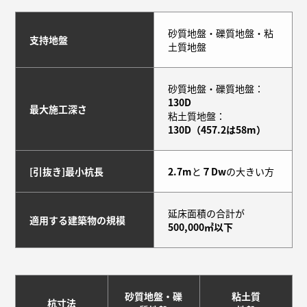
砂質地盤・礫質地盤・粘
支持地盤
土質地盤
砂質地盤・礫質地盤：
130D
最大施工深さ
粘土質地盤：
130D（457.2は58m）
[引抜き]最小杭長
2.7m
と
７Dw
の大きい方
延床面積の合計が
適用する建築物の規模
500,000㎡以下
砂質地盤・礫
粘土質
杭寸法